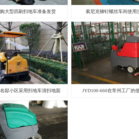
购大型四刷扫地车准备发货
索尼克铆钉螺丝车间使用
名邸小区采用扫地车清扫地面
JYD100-660在常州工厂