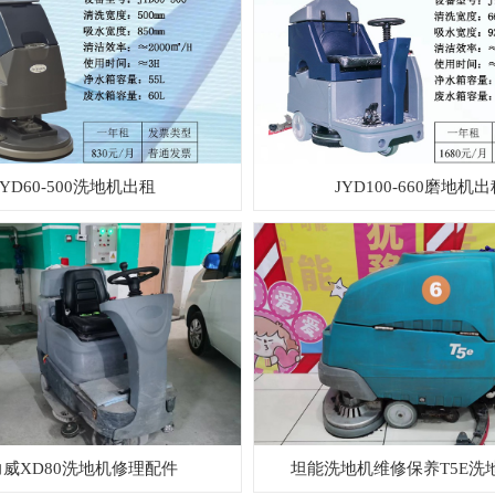
JYD60-500洗地机出租
JYD100-660磨地机
力威XD80洗地机修理配件
坦能洗地机维修保养T5E洗