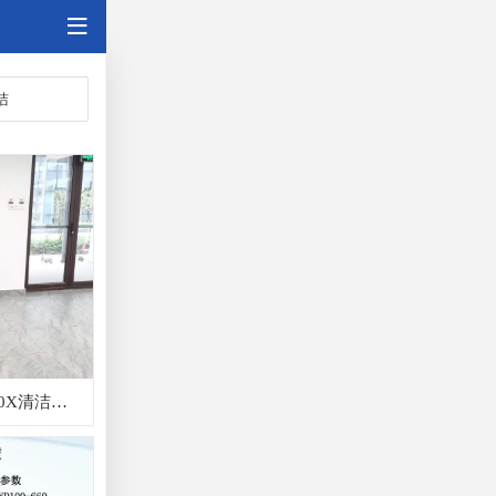
洁
昆北邻里汇使用新款JYD75-580X清洁地面